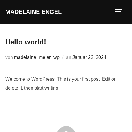
Zum
MADELAINE ENGEL
Inhalt
SEIT
springen
Hello world!
Veröffentlicht
von
madelaine_meier_wp
an
Januar 22, 2024
am
Welcome to WordPress. This is your first post. Edit or
delete it, then start writing!
BEITRAGSAUTOR